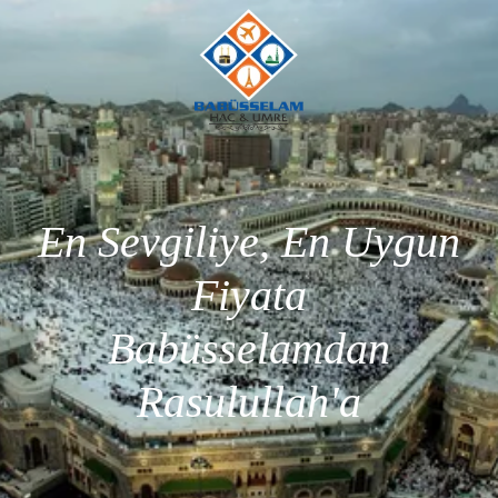
En Sevgiliye, En Uygun
Fiyata
Babüsselamdan
Rasulullah'a