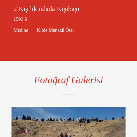
2 Kişilik odada Kişibaşı
1590 $
Medine : Kıble Menazil Otel
Fotoğraf Galerisi